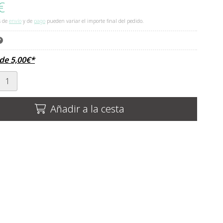
€
s de
envío
y de
pago
pueden variar el importe final del pedido.
sde
5,00
€
*
Añadir a la cesta