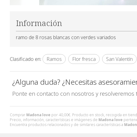
Información
ramo de 8 rosas blancas con verdes variados
Clasificado en:
Ramos
Flor fresca
San Valentín
¿Alguna duda? ¿Necesitas asesoramie
Ponte en contacto con nosotros y resolveremos 
Comprar
Madona love
por
40,00
€
. Producto en stock, recogida en tiend
Precio, información, características e imágenes de
Madona love
pertene
Encuentra productos relacionados y de similares características a
Madon