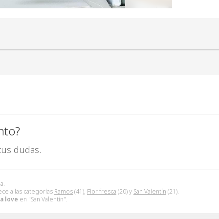
nto?
tus dudas.
a.
ce a las categorías
Ramos
(41),
Flor fresca
(20) y
San Valentín
(21).
a love
en "San Valentín".