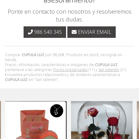
Ponte en contacto con nosotros y resolveremos
tus dudas.
986 540 345
ENVIAR EMAIL
Comprar
CUPULA LUZ
por
98,00
€
. Producto en stock, recogida en
tienda.
Precio, información, características e imágenes de
CUPULA LUZ
pertenece a las categorías
Flores preservadas
(11) y
San Valentín
(21).
Encuentra productos relacionados y de similares características a
CUPULA LUZ
en "San Valentín".