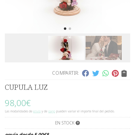
COMPARTIR:
CUPULA LUZ
98,00
€
Las modalidades de
envío
y de
pago
pueden variar el importe final del pedido.
EN STOCK
envío desde
5,00
€
*