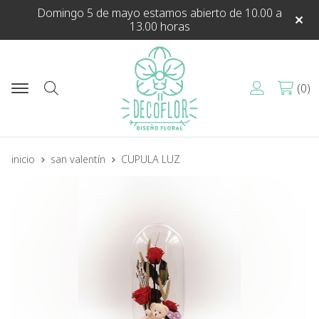
Domingo 5 de mayo estamos abierto de 10.00 a
13.00 horas
0
Buscar
inicio
san valentín
CUPULA LUZ