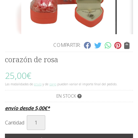
COMPARTIR:
corazón de rosa
25,00
€
Las modalidades de
envío
y de
pago
pueden variar el importe final del pedido.
EN STOCK
envío desde
5,00
€
*
Cantidad