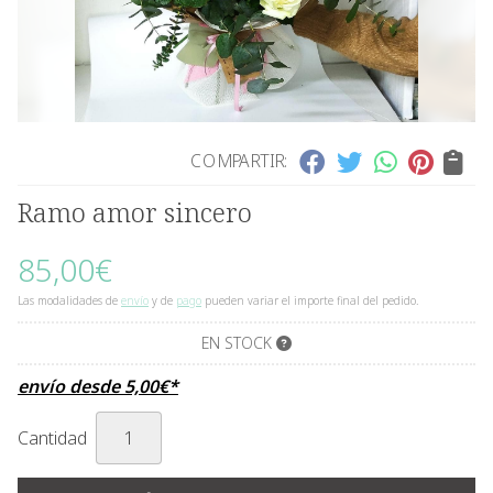
COMPARTIR:
Ramo amor sincero
85,00
€
Las modalidades de
envío
y de
pago
pueden variar el importe final del pedido.
EN STOCK
envío desde
5,00
€
*
Cantidad