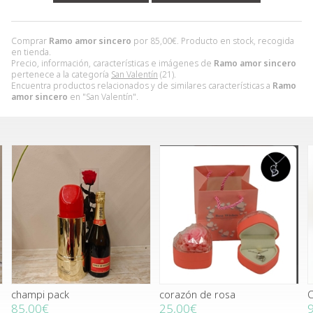
Comprar
Ramo amor sincero
por
85,00
€
. Producto en stock, recogida
en tienda.
Precio, información, características e imágenes de
Ramo amor sincero
pertenece a la categoría
San Valentín
(21).
Encuentra productos relacionados y de similares características a
Ramo
amor sincero
en "San Valentín".
champi pack
corazón de rosa
85,00€
25,00€