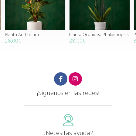
nthurium
Planta Orquidea Phalaenopsis
Planta Tronc
28,00€
35,00€
¡Síguenos en las redes!
¿Necesitas ayuda?