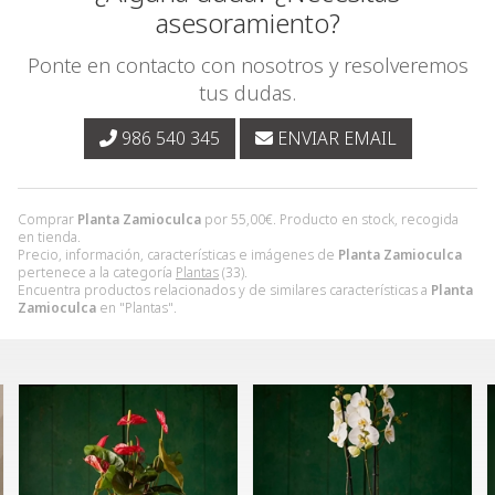
asesoramiento?
Ponte en contacto con nosotros y resolveremos
tus dudas.
986 540 345
ENVIAR EMAIL
Comprar
Planta Zamioculca
por
55,00
€
. Producto en stock, recogida
en tienda.
Precio, información, características e imágenes de
Planta Zamioculca
pertenece a la categoría
Plantas
(33).
Encuentra productos relacionados y de similares características a
Planta
Zamioculca
en "Plantas".