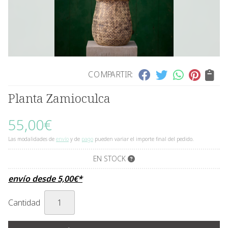
COMPARTIR:
Planta Zamioculca
55,00
€
Las modalidades de
envío
y de
pago
pueden variar el importe final del pedido.
EN STOCK
envío desde
5,00
€
*
Cantidad