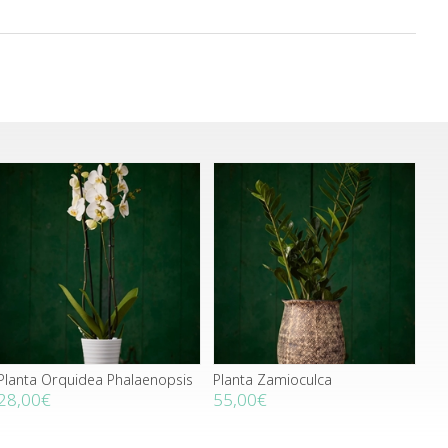
Planta Orquidea Phalaenopsis
Planta Zamioculca
28,00€
55,00€