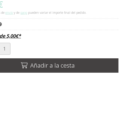
€
s de
envío
y de
pago
pueden variar el importe final del pedido.
sde
5,00
€
*
Añadir a la cesta