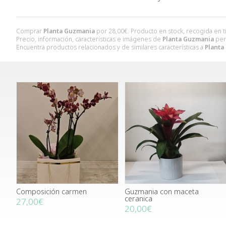
Comprar
Planta Guzmania
por
28,00
€
. Producto en stock, recogida en t
Precio, información, características e imágenes de
Planta Guzmania
per
Encuentra productos relacionados y de similares características a
Planta
Composición carmen
Guzmania con maceta
ceranica
27,00€
20,00€