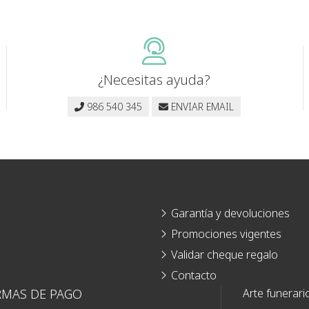
¿Necesitas ayuda?
986 540 345
ENVIAR EMAIL
Garantía y devoluciones
Promociones vigentes
Validar cheque regalo
Contacto
RMAS DE PAGO
Arte funerari