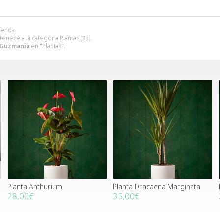
ienda.
tenece a la categoría
Plantas
(33).
 Guzmania
en "Plantas".
Planta Anthurium
Planta Dracaena Marginata
28,00€
35,00€