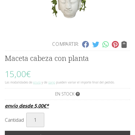
COMPARTIR:
Maceta cabeza con planta
15,00
€
Las modalidades de
envío
y de
pago
pueden variar el importe final del pedido.
EN STOCK
envío desde
5,00
€
*
Cantidad