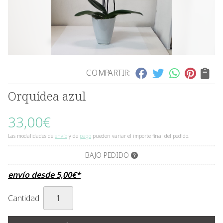
COMPARTIR:
Orquídea azul
33,00
€
Las modalidades de
envío
y de
pago
pueden variar el importe final del pedido.
BAJO PEDIDO
envío desde
5,00
€
*
Cantidad