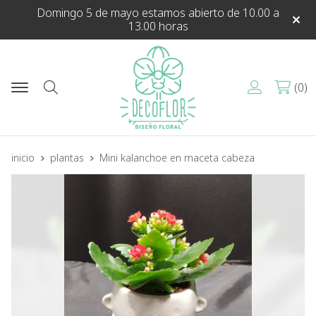
Domingo 5 de mayo estamos abierto de 10.00 a
13.00 horas
0
Buscar
inicio
plantas
Mini kalanchoe en maceta cabeza