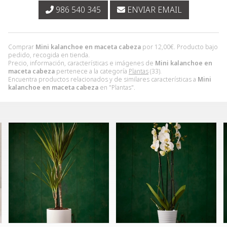
986 540 345
ENVIAR EMAIL
Comprar
Mini kalanchoe en maceta cabeza
por
12,00
€
. Producto bajo
pedido, recogida en tienda.
Precio, información, características e imágenes de
Mini kalanchoe en
maceta cabeza
pertenece a la categoría
Plantas
(33).
Encuentra productos relacionados y de similares características a
Mini
kalanchoe en maceta cabeza
en "Plantas".