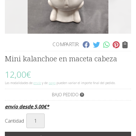
COMPARTIR:
Mini kalanchoe en maceta cabeza
12,00
€
Las modalidades de
envío
y de
pago
pueden variar el importe final del pedido.
BAJO PEDIDO
envío desde
5,00
€
*
Cantidad