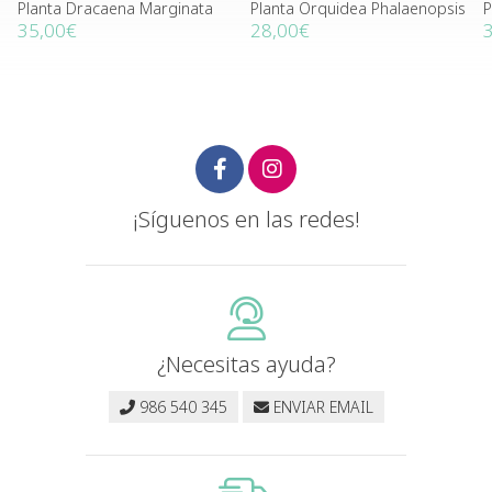
Planta Dracaena Marginata
Planta Orquidea Phalaenopsis
P
35,00€
28,00€
¡Síguenos en las redes!
¿Necesitas ayuda?
986 540 345
ENVIAR EMAIL