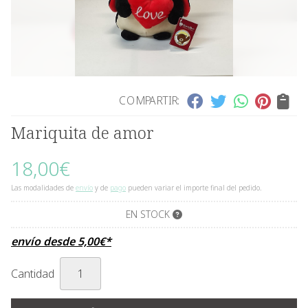
COMPARTIR:
Mariquita de amor
18,00
€
Las modalidades de
envío
y de
pago
pueden variar el importe final del pedido.
EN STOCK
envío desde
5,00
€
*
Cantidad