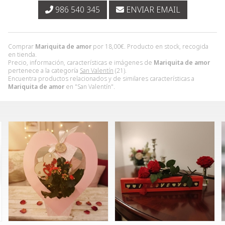
986 540 345
ENVIAR EMAIL
Comprar
Mariquita de amor
por
18,00
€
. Producto en stock, recogida
en tienda.
Precio, información, características e imágenes de
Mariquita de amor
pertenece a la categoría
San Valentín
(21).
Encuentra productos relacionados y de similares características a
Mariquita de amor
en "San Valentín".