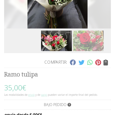
COMPARTIR:
Ramo tulipa
35,00
€
Las modalidades de
envío
y de
pago
pueden variar el importe final del pedido.
BAJO PEDIDO
envío desde
5,00
€
*