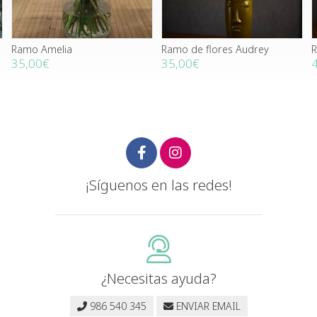
Ramo Amelia
Ramo de flores Audrey
R
35,00€
35,00€
¡Síguenos en las redes!
¿Necesitas ayuda?
986 540 345
ENVIAR EMAIL