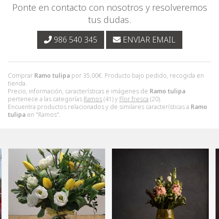
Ponte en contacto con nosotros y resolveremos
tus dudas.
986 540 345
ENVIAR EMAIL
Comprar
Ramo tulipa
por
35,00
€
. Producto bajo pedido, recogida en
tienda.
Precio, información, características e imágenes de
Ramo tulipa
pertenece a las categorías
Ramos
(41) y
Flor fresca
(20).
Encuentra productos relacionados y de similares características a
Ramo
tulipa
en "Ramos".