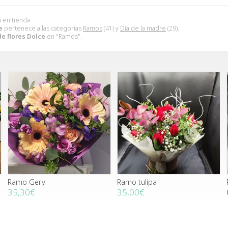
 en tienda.
e
pertenece a las categorías
Ramos
(41) y
Día de la madre
(29).
e flores Dolce
en "Ramos".
Ramo Gery
Ramo tulipa
35,30€
35,00€