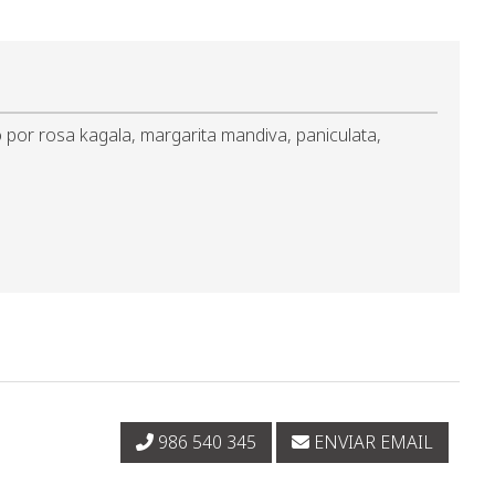
 por rosa kagala, margarita mandiva, paniculata,
986 540 345
ENVIAR EMAIL