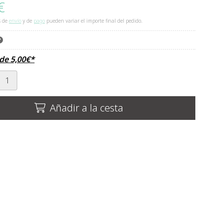
€
s de
envío
y de
pago
pueden variar el importe final del pedido.
sde
5,00
€
*
Añadir a la cesta