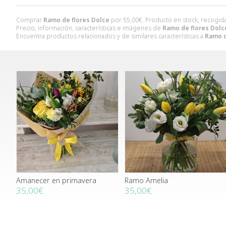
Comprar
Ramo de flores Dolce
por
55,00
€
. Producto en stock, recogida
Precio, información, características e imágenes de
Ramo de flores Dolc
Encuentra productos relacionados y de similares características a
Ramo d
Amanecer en primavera
Ramo Amelia
35,00€
35,00€