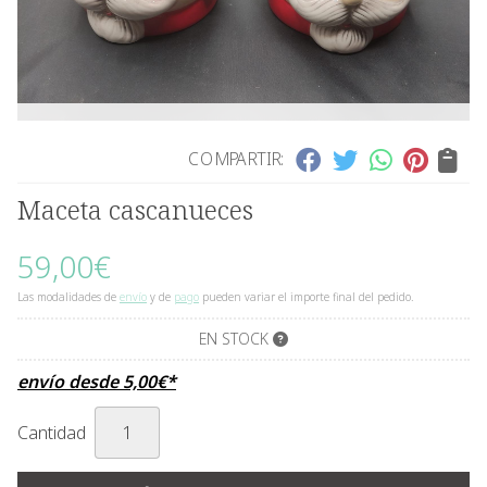
COMPARTIR:
Maceta cascanueces
59,00
€
Las modalidades de
envío
y de
pago
pueden variar el importe final del pedido.
EN STOCK
envío desde
5,00
€
*
Cantidad