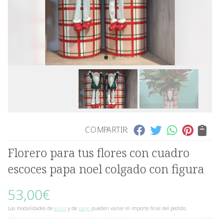
COMPARTIR:
Florero para tus flores con cuadro
escoces papa noel colgado con figura
53,00
€
Las modalidades de
envío
y de
pago
pueden variar el importe final del pedido.