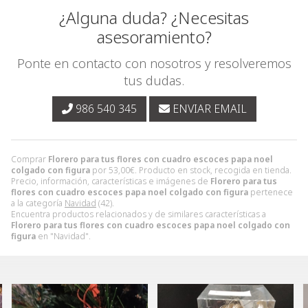
¿Alguna duda? ¿Necesitas
asesoramiento?
Ponte en contacto con nosotros y resolveremos
tus dudas.
986 540 345
ENVIAR EMAIL
Comprar
Florero para tus flores con cuadro escoces papa noel
colgado con figura
por
53,00
€
. Producto en stock, recogida en tienda.
Precio, información, características e imágenes de
Florero para tus
flores con cuadro escoces papa noel colgado con figura
pertenece
a la categoría
Navidad
(42).
Encuentra productos relacionados y de similares características a
Florero para tus flores con cuadro escoces papa noel colgado con
figura
en "Navidad".