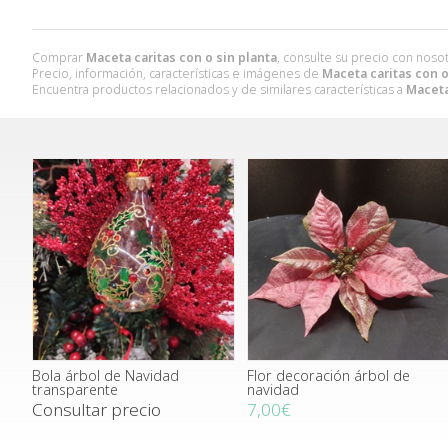
Comprar
Maceta caritas con o sin planta
, consulte su precio con nosot
Precio, información, características e imágenes de
Maceta caritas con o
Encuentra productos relacionados y de similares características a
Maceta
Bola árbol de Navidad
Flor decoración árbol de
transparente
navidad
Consultar precio
7,00€