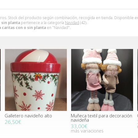
ros. Stock del producto según combinación, recogida en tienda. Disponible en o
 sin planta
pertenece a la categoría
Navidad
(42).
 caritas con o sin planta
en "Navidad".
Galletero navideño alto
Muñeca textil para decoración
navideña
26,50€
33,00€
más variaciones