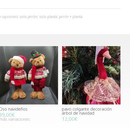
pciones: solo jarrón; solo planta; jarrón + planta.
Oso navideños
pavo colgante decoración
árbol de navidad
39,00€
12,00€
más variaciones