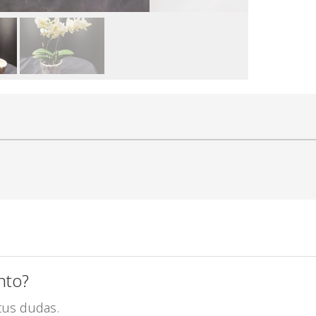
nto?
tus dudas.