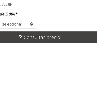
IBLE
sde
5,00
€
*
Consultar precio