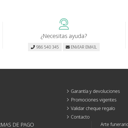
¿Necesitas ayuda?
986 540 345
ENVIAR EMAIL
Garantía y devoluciones
Promociones vigentes
Validar cheque regalo
Contacto
RMAS DE PAGO
Arte funerari