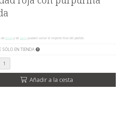
da
s de
envío
y de
pago
pueden variar el importe final del pedido.
E SÓLO EN TIENDA
Añadir a la cesta