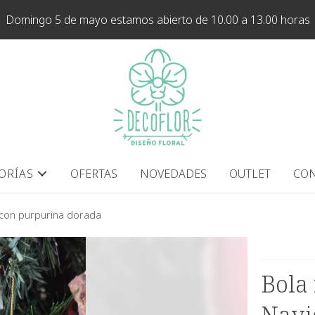
Domingo 5 de mayo estamos abierto de 10.00 a 13.00 horas
ORÍAS
OFERTAS
NOVEDADES
OUTLET
CON
a con purpurina dorada
Bola 
Navi