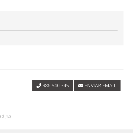
986 540 345
ENVIAR EMAIL
ad
(42).