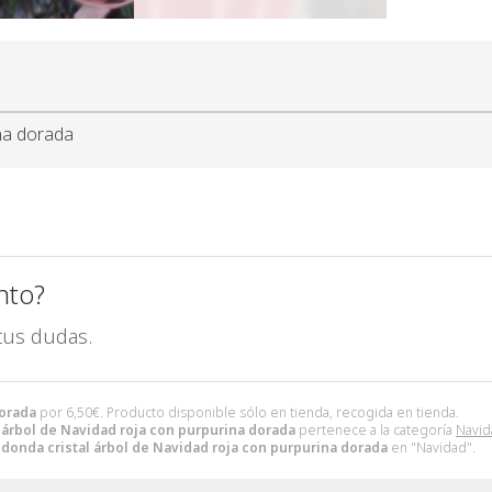
ina dorada
nto?
tus dudas.
dorada
por
6,50
€
. Producto disponible sólo en tienda, recogida en tienda.
 árbol de Navidad roja con purpurina dorada
pertenece a la categoría
Navid
edonda cristal árbol de Navidad roja con purpurina dorada
en "Navidad".