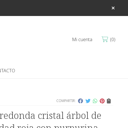
Mi cuenta
0
TACTO
COMPARTIR:
redonda cristal árbol de
dad roja con purpurina