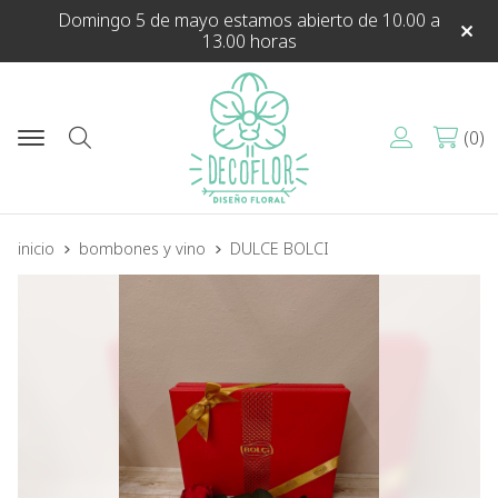
Domingo 5 de mayo estamos abierto de 10.00 a
13.00 horas
0
Buscar
inicio
bombones y vino
DULCE BOLCI