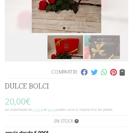
COMPARTIR:
DULCE BOLCI
20,00
€
Las modalidades de
envío
y de
pago
pueden variar el importe final del pedido.
EN STOCK
envío desde
5,00
€
*