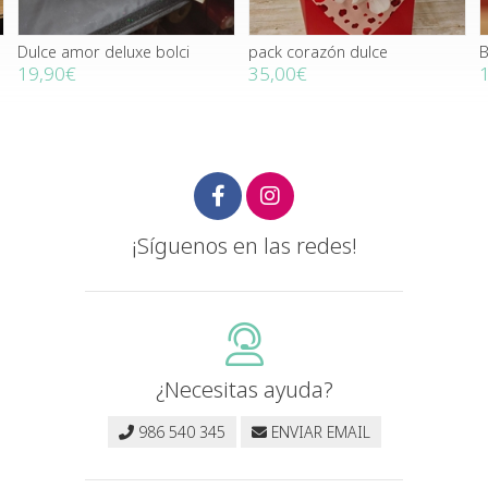
Dulce amor deluxe bolci
pack corazón dulce
B
19,90€
35,00€
¡Síguenos en las redes!
¿Necesitas ayuda?
986 540 345
ENVIAR EMAIL