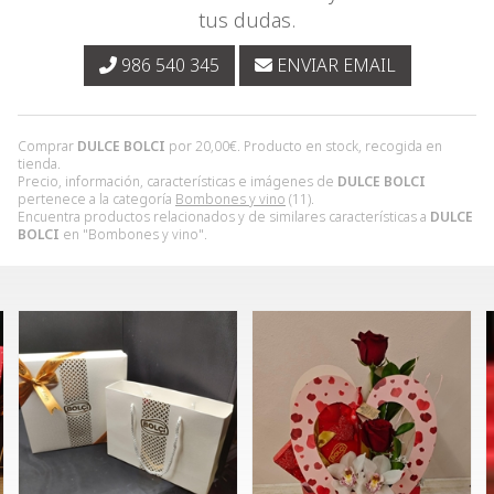
tus dudas.
986 540 345
ENVIAR EMAIL
Comprar
DULCE BOLCI
por
20,00
€
. Producto en stock, recogida en
tienda.
Precio, información, características e imágenes de
DULCE BOLCI
pertenece a la categoría
Bombones y vino
(11).
Encuentra productos relacionados y de similares características a
DULCE
BOLCI
en "Bombones y vino".