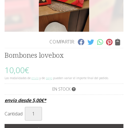
COMPARTIR:
Bombones lovebox
10,00
€
Las modalidades de
envío
y de
pago
pueden variar el importe final del pedido.
EN STOCK
envío desde
5,00
€
*
Cantidad