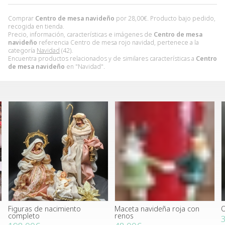
Comprar
Centro de mesa navideño
por
28,00
€
. Producto bajo pedido,
recogida en tienda.
Precio, información, características e imágenes de
Centro de mesa
navideño
referencia Centro de mesa rojo navidad, pertenece a la
categoría
Navidad
(42).
Encuentra productos relacionados y de similares características a
Centro
de mesa navideño
en "Navidad".
Figuras de nacimiento
Maceta navideña roja con
O
completo
renos