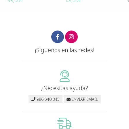
198,00€
48,00€
m
¡Síguenos en las redes!
¿Necesitas ayuda?
986 540 345
ENVIAR EMAIL