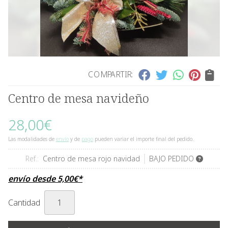
COMPARTIR:
Centro de mesa navideño
28,00
€
Las modalidades de
envío
y de
pago
pueden variar el importe final del pedido.
Ref.:
Centro de mesa rojo navidad
BAJO PEDIDO
envío desde
5,00
€
*
Cantidad