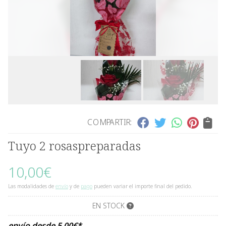
COMPARTIR:
Tuyo 2 rosaspreparadas
10,00
€
Las modalidades de
envío
y de
pago
pueden variar el importe final del pedido.
EN STOCK
envío desde
5,00
€
*