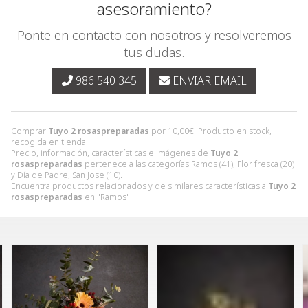
asesoramiento?
Ponte en contacto con nosotros y resolveremos
tus dudas.
986 540 345
ENVIAR EMAIL
Comprar
Tuyo 2 rosaspreparadas
por
10,00
€
. Producto en stock,
recogida en tienda.
Precio, información, características e imágenes de
Tuyo 2
rosaspreparadas
pertenece a las categorías
Ramos
(41),
Flor fresca
(20)
y
Día de Padre, San Jose
(10).
Encuentra productos relacionados y de similares características a
Tuyo 2
rosaspreparadas
en "Ramos".