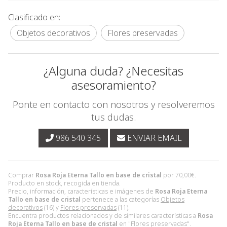
Clasificado en:
Objetos decorativos
Flores preservadas
¿Alguna duda? ¿Necesitas
asesoramiento?
Ponte en contacto con nosotros y resolveremos
tus dudas.
986 540 345
ENVIAR EMAIL
Comprar
Rosa Roja Eterna Tallo en base de cristal
por
70,00
€
.
Producto en stock, recogida en tienda.
Precio, información, características e imágenes de
Rosa Roja Eterna
Tallo en base de cristal
pertenece a las categorías
Objetos
decorativos
(16) y
Flores preservadas
(11).
Encuentra productos relacionados y de similares características a
Rosa
Roja Eterna Tallo en base de cristal
en "Flores preservadas".