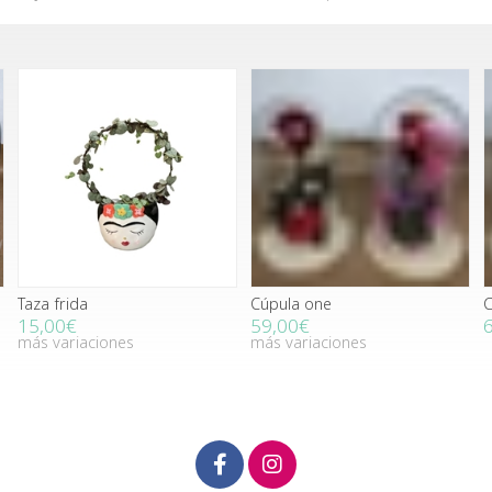
Taza frida
Cúpula one
C
15,00€
59,00€
más variaciones
más variaciones