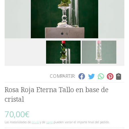
COMPARTIR:
Rosa Roja Eterna Tallo en base de
cristal
70,00
€
Las modalidades de
envío
y de
pago
pueden variar el importe final del pedido.