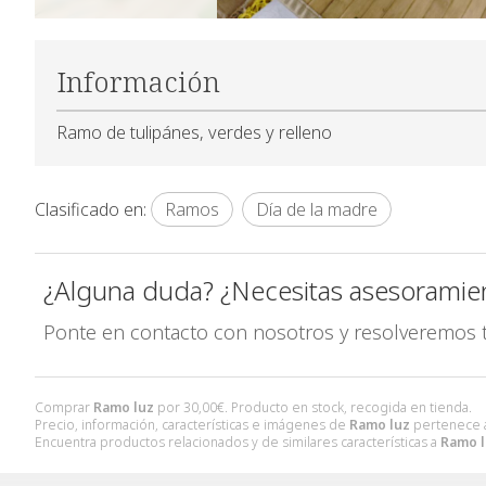
Información
Ramo de tulipánes, verdes y relleno
Clasificado en:
Ramos
Día de la madre
¿Alguna duda? ¿Necesitas asesoramie
Ponte en contacto con nosotros y resolveremos 
Comprar
Ramo luz
por
30,00
€
. Producto en stock, recogida en tienda.
Precio, información, características e imágenes de
Ramo luz
pertenece a
Encuentra productos relacionados y de similares características a
Ramo l