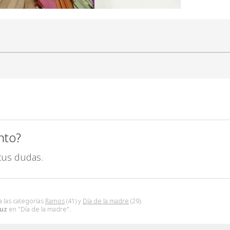
nto?
tus dudas.
 las categorías
Ramos
(41) y
Día de la madre
(29).
uz
en "Día de la madre".