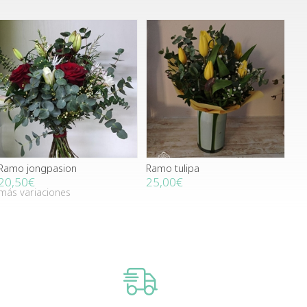
Ramo jongpasion
Ramo tulipa
20,50€
25,00€
más variaciones