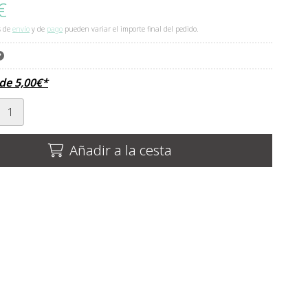
€
s de
envío
y de
pago
pueden variar el importe final del pedido.
sde
5,00
€
*
Añadir a la cesta