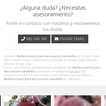
¿Alguna duda? ¿Necesitas
asesoramiento?
Ponte en contacto con nosotros y resolveremos
tus dudas.
986 540 345
ENVIAR EMAIL
Comprar
Muñeca textil para decoración navideña
por
33,00
€
. Stock
del producto según combinación, recogida en tienda. Disponible en
colores: beige; rosa.
Precio, información, características e imágenes de
Muñeca textil para
decoración navideña
pertenece a la categoría
Navidad
(42).
Encuentra productos relacionados y de similares características a
Muñeca textil para decoración navideña
en "Navidad".