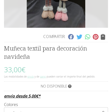
COMPARTIR:
Muñeca textil para decoración
navideña
33,00
€
Las modalidades de
envío
y de
pago
pueden variar el importe final del pedido.
NO DISPONIBLE
envío desde
5,00
€
*
Colores