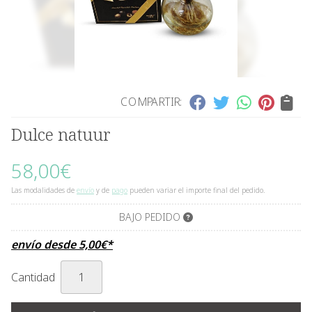
COMPARTIR:
Dulce natuur
58,00
€
Las modalidades de
envío
y de
pago
pueden variar el importe final del pedido.
BAJO PEDIDO
envío desde
5,00
€
*
Cantidad