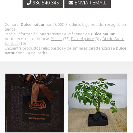
986 540 345
ENVIAR EMAIL
Comprar
Dulce natuur
por
58,00
€
. Producto bajo pedido, recogida en
tienda.
Precio, información, características e imágenes de
Dulce natuur
pertenece a las categorías
Plantas
(33),
Día del padre
(3) y
Día de Padre,
San Jose
(10).
Encuentra productos relacionados y de similares características a
Dulce
natuur
en "Día del padre".