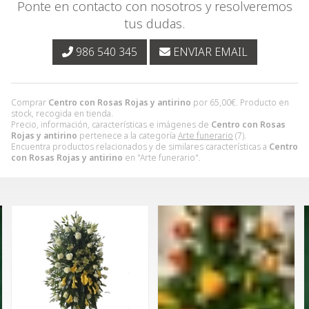
Ponte en contacto con nosotros y resolveremos
tus dudas.
986 540 345
ENVIAR EMAIL
Comprar
Centro con Rosas Rojas y antirino
por
65,00
€
. Producto en
stock, recogida en tienda.
Precio, información, características e imágenes de
Centro con Rosas
Rojas y antirino
pertenece a la categoría
Arte funerario
(7).
Encuentra productos relacionados y de similares características a
Centro
con Rosas Rojas y antirino
en "Arte funerario".