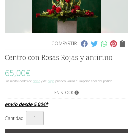
COMPARTIR:
Centro con Rosas Rojas y antirino
65,00
€
Las modalidades de
envío
y de
pago
pueden variar el importe final del pedido.
EN STOCK
envío desde
5,00
€
*
Cantidad