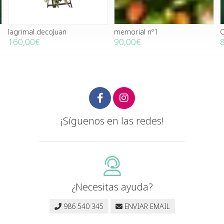
lagrimal decoJuan
memorial nº1
C
160,00€
90,00€
¡Síguenos en las redes!
¿Necesitas ayuda?
986 540 345
ENVIAR EMAIL