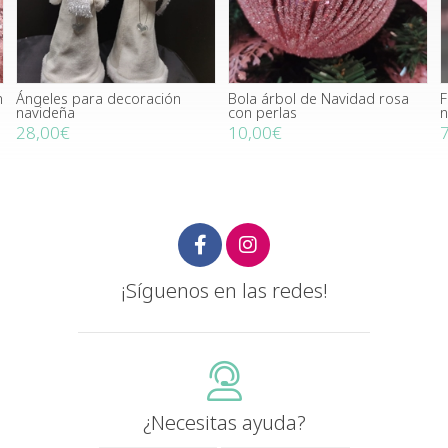
n
Ángeles para decoración
Bola árbol de Navidad rosa
F
navideña
con perlas
n
28,00€
10,00€
¡Síguenos en las redes!
¿Necesitas ayuda?