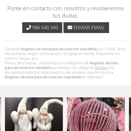
Ponte en contacto con nosotros y resolveremos
tus dudas.
986 540 345
ENVIAR EMAIL
Comprar
Ángeles de tela para decoración navideña
por
13,50
€
. Stock
del producto según combinación, recogida en tienda. Disponible en
colores: beige; gris.
Precio, información, características e imágenes de
Ángeles de tela
para decoración navideña
pertenece a la categoría
Navidad
(42).
Encuentra productos relacionados y de similares características a
Ángeles de tela para decoración navideña
en "Navidad".