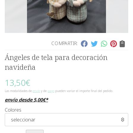
COMPARTIR:
Ángeles de tela para decoración
navideña
13,50
€
Las modalidades de
envío
y de
pago
pueden variar el importe final del pedido.
envío desde
5,00
€
*
Colores