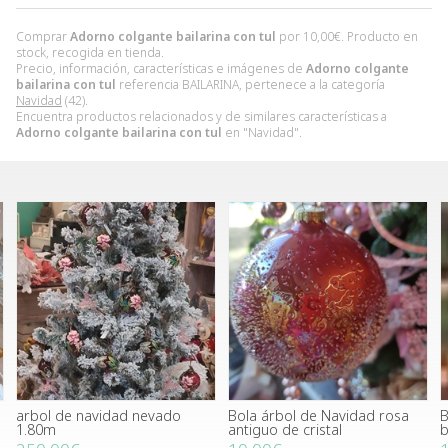
Comprar
Adorno colgante bailarina con tul
por
10,00
€
. Producto en
stock, recogida en tienda.
Precio, información, características e imágenes de
Adorno colgante
bailarina con tul
referencia BAILARINA, pertenece a la categoría
Navidad
(42).
Encuentra productos relacionados y de similares características a
Adorno colgante bailarina con tul
en "Navidad".
arbol de navidad nevado
Bola árbol de Navidad rosa
B
1.80m
antiguo de cristal
b