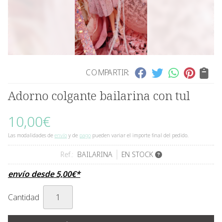
COMPARTIR:
Adorno colgante bailarina con tul
10,00
€
Las modalidades de
envío
y de
pago
pueden variar el importe final del pedido.
Ref.:
BAILARINA
EN STOCK
envío desde
5,00
€
*
Cantidad